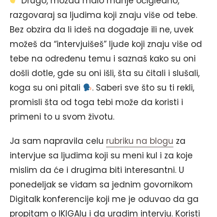
Drugo, možda malo manje očigledno,
razgovaraj sa ljudima koji znaju više od tebe.
Bez obzira da li ideš na događaje ili ne, uvek
možeš da “intervjuišeš” ljude koji znaju više od
tebe na određenu temu i saznaš kako su oni
došli dotle, gde su oni išli, šta su čitali i slušali,
koga su oni pitali
. Saberi sve što su ti rekli,
promisli šta od toga tebi može da koristi i
primeni to u svom životu.
Ja sam napravila celu
rubriku na blogu
za
intervjue sa ljudima koji su meni kul i za koje
mislim da će i drugima biti interesantni. U
ponedeljak se viđam sa jednim govornikom
Digitalk konferencije koji me je oduvao da ga
propitam o IKIGAIu i da uradim intervju. Koristi