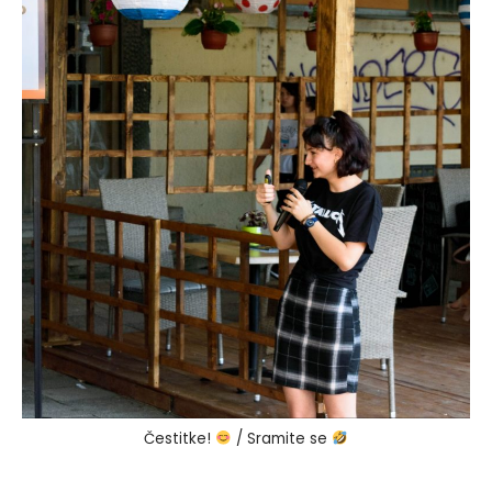
Čestitke!
/ Sramite se