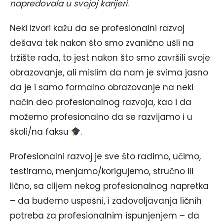
napredovala u svojoj karijeri
.
Neki izvori kažu da se profesionalni razvoj
dešava tek nakon što smo zvanično ušli na
tržište rada, to jest nakon što smo završili svoje
obrazovanje, ali mislim da nam je svima jasno
da je i samo formalno obrazovanje na neki
način deo profesionalnog razvoja, kao i da
možemo profesionalno da se razvijamo i u
školi/na faksu
.
Profesionalni razvoj je sve što radimo, učimo,
testiramo, menjamo/korigujemo, stručno ili
lično, sa ciljem nekog profesionalnog napretka
– da budemo uspešni, i zadovoljavanja ličnih
potreba za profesionalnim ispunjenjem – da