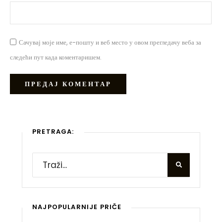
Сачувај моје име, е-пошту и веб место у овом прегледачу веба за
следећи пут када коментаришем.
PRETRAGA:
NAJPOPULARNIJE PRIČE