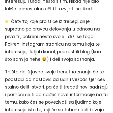
interesuju i uradi nešto s tim. Nikad nije bilo
lakše samostalno učiti i razvijati se, ikad.
Četvrto, koje proističe iz trećeg, ali je
suprotno po pravcu delovanja u odnosu na
prva tri, pokreni nešto svoje i drži se toga.
Pokreni Instagram stranicu na temu koja te
interesuje, Jutjub kanal, podkast ili blog (kao
što sam ja hehe
) i deli svoja saznanja.
To što deliš javno svoje trenutno znanje će te
podstaći da nastaviš da učiš i vežbaš (jer ćeš
stalno deliti stvari, pa će ti trebati novi sadržaj)
i pomoći će ti da nađeš nove informacije na tu
temu, kako ćeš se povezivati sa ljudima koje
interesuje isto to, koji će sa tobom deliti svoja