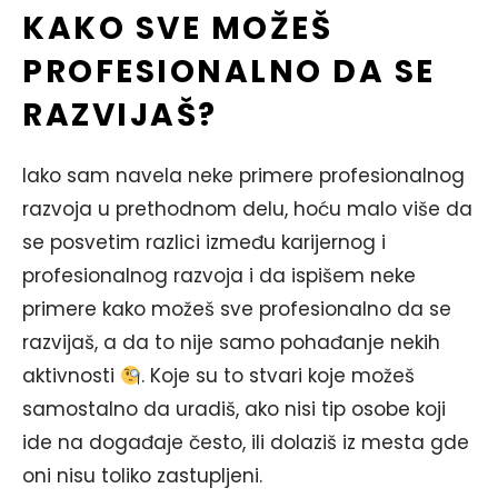
KAKO SVE MOŽEŠ
PROFESIONALNO DA SE
RAZVIJAŠ?
Iako sam navela neke primere profesionalnog
razvoja u prethodnom delu, hoću malo više da
se posvetim razlici između karijernog i
profesionalnog razvoja i da ispišem neke
primere kako možeš sve profesionalno da se
razvijaš, a da to nije samo pohađanje nekih
aktivnosti
. Koje su to stvari koje možeš
samostalno da uradiš, ako nisi tip osobe koji
ide na događaje često, ili dolaziš iz mesta gde
oni nisu toliko zastupljeni.