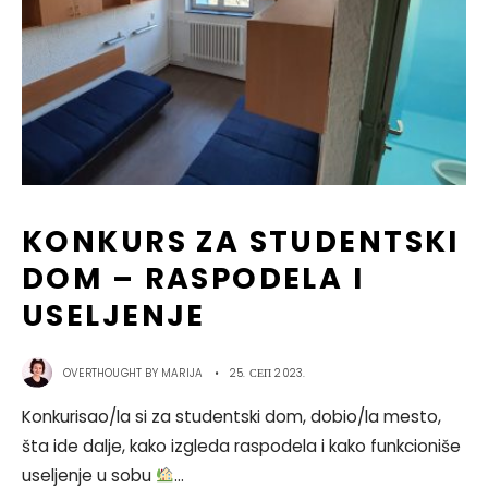
KONKURS ZA STUDENTSKI
DOM – RASPODELA I
USELJENJE
OVERTHOUGHT BY
MARIJA
•
25. СЕП 2023.
Konkurisao/la si za studentski dom, dobio/la mesto,
šta ide dalje, kako izgleda raspodela i kako funkcioniše
useljenje u sobu
...