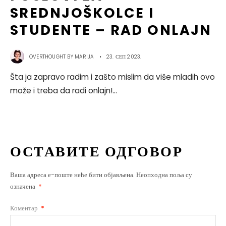
SREDNJOŠKOLCE I
STUDENTE – RAD ONLAJN
OVERTHOUGHT BY
MARIJA
•
23. СЕП 2023.
Šta ja zapravo radim i zašto mislim da više mladih ovo
može i treba da radi onlajn!
...
ОСТАВИТЕ ОДГОВОР
Ваша адреса е-поште неће бити објављена.
Неопходна поља су
означена
*
Коментар
*