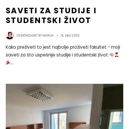
SAVETI ZA STUDIJE I
STUDENTSKI ŽIVOT
OVERTHOUGHT BY
MARIJA
•
16. ОКТ 2023.
Kako preživeti to jest najbolje proživeti fakultet - moji
saveti za što uspešnije studije i studentski život
...