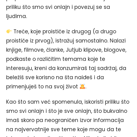
priliku što smo svi onlajn i povezuj se sa
ljudima.
Treće, koje proističe iz drugog (a drugo
proističe iz prvog), istražuj samostalno. Nalazi
knjige, filmove, članke, Jutjub klipove, blogove,
podkaste o različitim temama koje te
interesuju, kreni da konzumiraš taj sadržaj, da
beležiš sve korisno na šta naiđeš i da
primenjuješ to na svoj život
.
Kao što sam već spomenula, iskoristi priliku što
smo svi onlajn i što je sve onlajn, što bukvalno
imaš skoro pa neograničen izvor informacija
na najvervatnije sve teme koje mogu da te