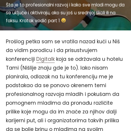
Šta je to profesionalni razvoj i kako sve mladi mogu da
se uključe i aktiviraju, ako su još u srednjoj školi ili na
faksu. Kratak vodič part 1
Prošlog petka sam se vratila nazad kući u Niš
da vidim porodicu i da prisustvujem
konferenciji
Digitalk
koja se održavala u hotelu
Tami (Nišlije znaju gde je to). Iako nisam
planirala, odlazak na tu konferenciju me je
podstakao da se ponovo okrenem temi
profesionalnog razvoja mladih i pokušam da
pomognem mladima da pronađu različite
prilike koje mogu da im znače za njihov dalji
karijerni put, ali i organizatorima takvih prilika
da se bolje brinu o mladima na svojim