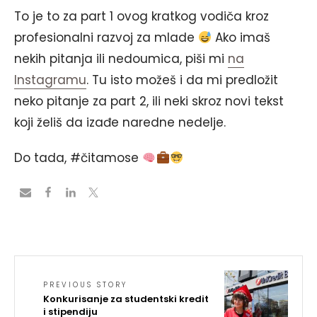
To je to za part 1 ovog kratkog vodiča kroz
profesionalni razvoj za mlade
Ako imaš
nekih pitanja ili nedoumica, piši mi
na
Instagramu
. Tu isto možeš i da mi predložit
neko pitanje za part 2, ili neki skroz novi tekst
koji želiš da izađe naredne nedelje.
Do tada, #čitamose
PREVIOUS STORY
Konkurisanje za studentski kredit
i stipendiju