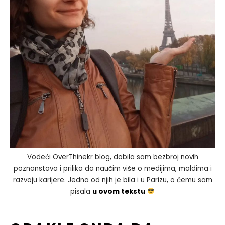
Vodeći OverThinekr blog, dobila sam bezbroj novih
poznanstava i prilika da naučim više o medijima, maldima i
razvoju karijere. Jedna od njih je bila i u Parizu, o čemu sam
pisala
u ovom tekstu