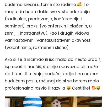
budemo srećni u tome što radimo
. To
mogu da budu dakle sve vrste edukacija
(radionice, predavanja, konferencije i
seminari), praksi (volonterskih i plaćenih, u
zemlji i inostranstvu), kao i drugih vidova
vannastavnih i vanfakultativnih aktivnosti
(volontiranja, razmene i slično).
Ako si se ti iscimao ili iscimala da nešto uradiš,
isprobaš ili naučiš, što nije obavezno ali može
da ti koristi u tvojoj budućoj karijeri, na nekom
budućem poslu, računaj da si se barem malo
profesionalno razvio ili razvila
Čestitke!