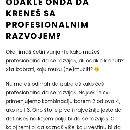
ODAKLE ONDA DA
KRENEŠ SA
PROFESIONALNIM
RAZVOJEM?
Okej, imaš četiri varijante kako možeš
profesionalno da se razvijaš, ali odakle krenuti?
Šta izabrati, koju muku (ne)mučiti?
Ne moraš odmah da izabereš kako ćeš
profesionalno da se razvijaš. Najčešće svi
primenjujemo kombinaciju barem 2 od ova 4,
ako ne i 3. Ono što je prvo i najvažnije jeste da
definišeš na kojem polju bi da se razvijaš. O
kojoj temi bi da saznaš više, koju veštinu bi da