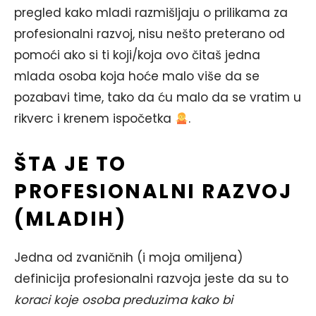
pregled kako mladi razmišljaju o prilikama za
profesionalni razvoj, nisu nešto preterano od
pomoći ako si ti koji/koja ovo čitaš jedna
mlada osoba koja hoće malo više da se
pozabavi time, tako da ću malo da se vratim u
rikverc i krenem ispočetka
.
ŠTA JE TO
PROFESIONALNI RAZVOJ
(MLADIH)
Jedna od zvaničnih (i moja omiljena)
definicija profesionalni razvoja jeste da su to
koraci koje osoba preduzima kako bi