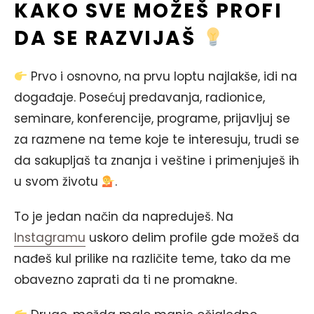
KAKO SVE MOŽEŠ PROFI
DA SE RAZVIJAŠ
Prvo i osnovno, na prvu loptu najlakše, idi na
događaje. Posećuj predavanja, radionice,
seminare, konferencije, programe, prijavljuj se
za razmene na teme koje te interesuju, trudi se
da sakupljaš ta znanja i veštine i primenjuješ ih
u svom životu
.
To je jedan način da napreduješ. Na
Instagramu
uskoro delim profile gde možeš da
nađeš kul prilike na različite teme, tako da me
obavezno zaprati da ti ne promakne.