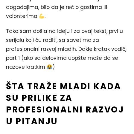
događajima, bilo da je reč o gostima ili
volonterima
.
Tako sam došla na ideju i za ovaj tekst, prvi u
serijalu koji ću raditi, sa savetima za
profesionalni razvoj mladih. Dakle kratak vodič,
part 1 (ako sa delovima uopšte može da se
nazove kratkim
)
ŠTA TRAŽE MLADI KADA
SU PRILIKE ZA
PROFESIONALNI RAZVOJ
U PITANJU