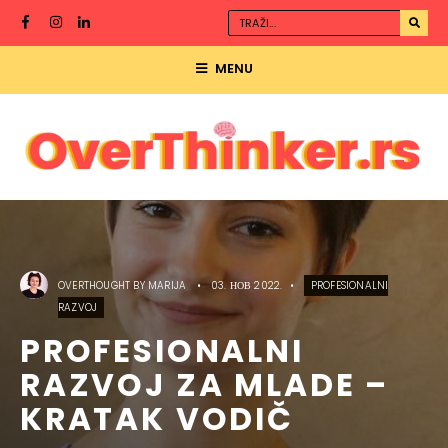
MENU
OVERTHOUGHT BY
MARIJA
•
03. НОВ 2022.
•
PROFESIONALNI
RAZVOJ
PROFESIONALNI
RAZVOJ ZA MLADE –
KRATAK VODIČ