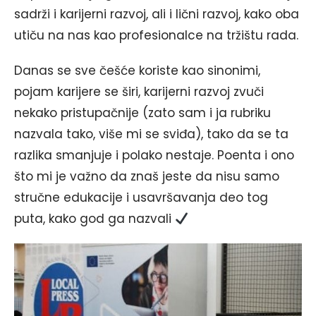
sadrži i karijerni razvoj, ali i lični razvoj, kako oba
utiču na nas kao profesionalce na tržištu rada.
Danas se sve češće koriste kao sinonimi,
pojam karijere se širi, karijerni razvoj zvuči
nekako pristupačnije (zato sam i ja rubriku
nazvala tako, više mi se sviđa), tako da se ta
razlika smanjuje i polako nestaje. Poenta i ono
što mi je važno da znaš jeste da nisu samo
stručne edukacije i usavršavanja deo tog
puta, kako god ga nazvali