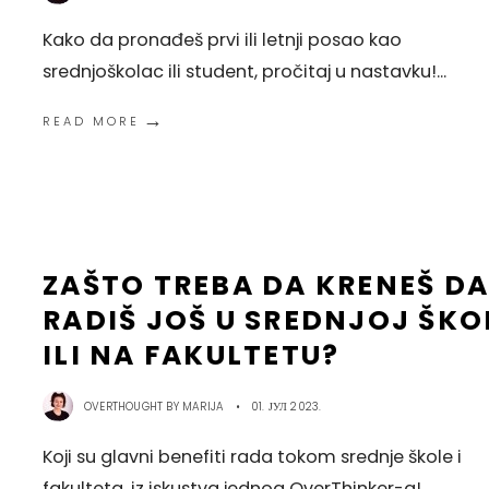
Kako da pronađeš prvi ili letnji posao kao
srednjoškolac ili student, pročitaj u nastavku!
...
→
READ MORE
ZAŠTO TREBA DA KRENEŠ DA
RADIŠ JOŠ U SREDNJOJ ŠKO
ILI NA FAKULTETU?
OVERTHOUGHT BY
MARIJA
•
01. ЈУЛ 2023.
Koji su glavni benefiti rada tokom srednje škole i
fakulteta, iz iskustva jednog OverThinker-a!
...