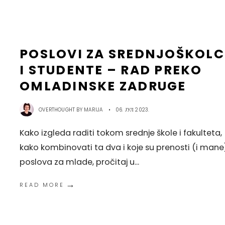
POSLOVI ZA SREDNJOŠKOLC
I STUDENTE – RAD PREKO
OMLADINSKE ZADRUGE
OVERTHOUGHT BY
MARIJA
•
06. ЈУЛ 2023.
Kako izgleda raditi tokom srednje škole i fakulteta,
kako kombinovati ta dva i koje su prenosti (i mane
poslova za mlade, pročitaj u
...
→
READ MORE