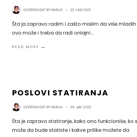
OVERTHOUGHT BY
MARIJA
•
23. СЕП 2023.
Šta ja zapravo radim i zašto mislim da više mladih
ovo može i treba da radi onlajn!
...
→
READ MORE
POSLOVI STATIRANJA
OVERTHOUGHT BY
MARIJA
•
06. АВГ 2023.
Šta je zapravo statiranje, kako ono funkcioniše, ko 
može da bude statiste i kakve prilike možete da