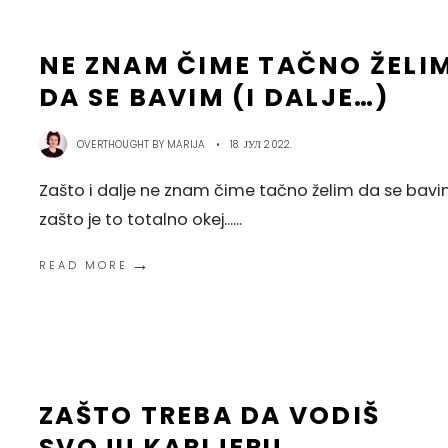
NE ZNAM ČIME TAČNO ŽELI
DA SE BAVIM (I DALJE…)
OVERTHOUGHT BY
MARIJA
•
18. ЈУЛ 2022.
Zašto i dalje ne znam čime tačno želim da se bavi
zašto je to totalno okej...
...
→
READ MORE
ZAŠTO TREBA DA VODIŠ
SVOJU KARIJERU