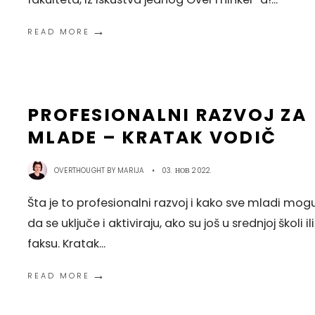
→
READ MORE
PROFESIONALNI RAZVOJ ZA
MLADE – KRATAK VODIČ
OVERTHOUGHT BY
MARIJA
•
03. НОВ 2022.
Šta je to profesionalni razvoj i kako sve mladi mog
da se uključe i aktiviraju, ako su još u srednjoj školi il
faksu. Kratak
...
→
READ MORE