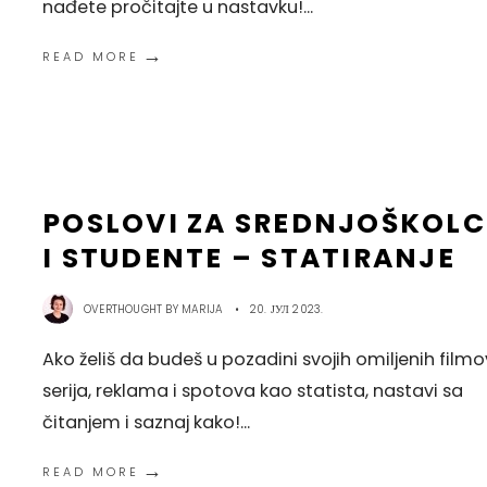
nađete pročitajte u nastavku!
...
→
READ MORE
POSLOVI ZA SREDNJOŠKOLC
I STUDENTE – STATIRANJE
OVERTHOUGHT BY
MARIJA
•
20. ЈУЛ 2023.
Ako želiš da budeš u pozadini svojih omiljenih filmo
serija, reklama i spotova kao statista, nastavi sa
čitanjem i saznaj kako!
...
→
READ MORE