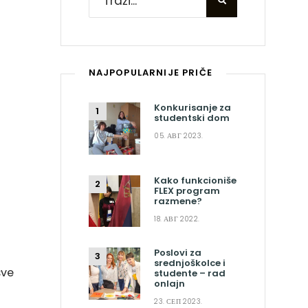
NAJPOPULARNIJE PRIČE
Konkurisanje za
studentski dom
05. АВГ 2023.
Kako funkcioniše
FLEX program
razmene?
18. АВГ 2022.
Poslovi za
srednjoškolce i
sve
studente – rad
onlajn
23. СЕП 2023.