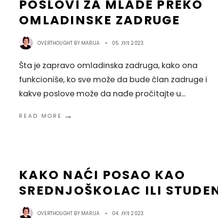
POSLOVI ZA MLADE PREKO
OMLADINSKE ZADRUGE
OVERTHOUGHT BY
MARIJA
•
05. ЈУЛ 2023.
Šta je zapravo omladinska zadruga, kako ona
funkcioniše, ko sve može da bude član zadruge i
kakve poslove može da nađe pročitajte u
...
→
READ MORE
KAKO NAĆI POSAO KAO
SREDNJOŠKOLAC ILI STUDE
OVERTHOUGHT BY
MARIJA
•
04. ЈУЛ 2023.