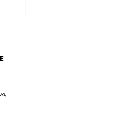
E
va,