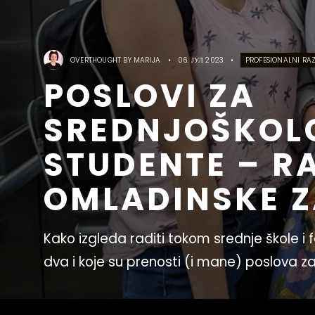
OVERTHOUGHT BY
MARIJA
•
06. ЈУЛ 2023.
•
PROFESIONALNI RA
POSLOVI ZA
SREDNJOŠKOLC
STUDENTE – R
OMLADINSKE 
Kako izgleda raditi tokom srednje škole i 
dva i koje su prenosti (i mane) poslova z