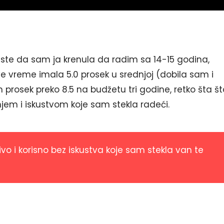
este da sam ja krenula da radim sa 14-15 godina,
e vreme imala 5.0 prosek u srednjoj (dobila sam i
 prosek preko 8.5 na budžetu tri godine, retko šta št
jem i iskustvom koje sam stekla radeći.
jivo i korisno bez iskustva koje sam stekla van te