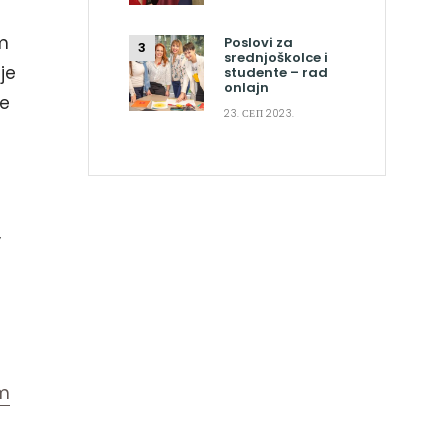
om
Poslovi za
srednjoškolce i
je
studente – rad
onlajn
ne
23. СЕП 2023.
,
m