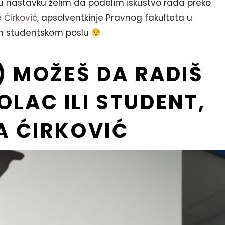
 u nastavku želim da podelim iskustvo rada preko
 Ćirković
, apsolventkinje Pravnog fakulteta u
m studentskom poslu
) MOŽEŠ DA RADIŠ
LAC ILI STUDENT,
A ĆIRKOVIĆ