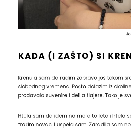
Jo
KADA (I ZAŠTO) SI KRE
Krenula sam da radim zapravo još tokom sred
slobodnog vremena. Pošto dolazim iz okoline 
prodavala suvenire i delila flajere. Tako je sv
Htela sam da idem na more to leto i htela 
tražim novac. I uspela sam. Zaradila sam nov