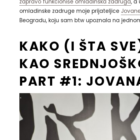
zapravo funkcioniše omladinska zadruga
, a
omladinske zadruge moje prijateljice
Jovane
Beogradu, koju sam btw upoznala na jedno
KAKO (I ŠTA SVE
KAO SREDNJOŠKO
PART #1: JOVAN