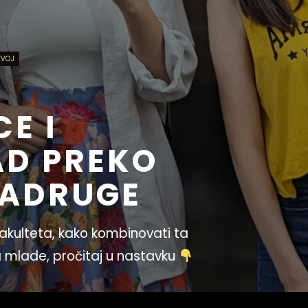
ZVOJ
E I
AD PREKO
ZADRUGE
fakulteta, kako kombinovati ta
a mlade, pročitaj u nastavku