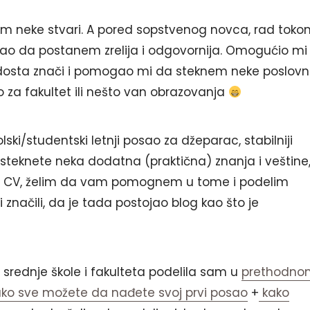
tim neke stvari. A pored sopstvenog novca, rad tok
gao da postanem zrelija i odgovornija. Omogućio mi 
 dosta znači i pomogao mi da steknem neke poslov
o za fakultet ili nešto van obrazovanja
ski/studentski letnji posao za džeparac, stabilniji
a steknete neka dodatna (praktična) znanja i veštine
svoj CV, želim da vam pomognem u tome i podelim
ni značili, da je tada postojao blog kao što je
 srednje škole i fakulteta podelila sam u
prethodno
ako sve možete da nađete svoj prvi posao
+
kako