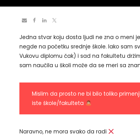
Jedna stvar koju dosta ljudi ne zna o meni j
negde na početku srednje škole. Iako sam sv
Vukovu diplomu čak) i sad na fakultetu držim
sam naučila u školi može da se meri sa znan
Mislim da prosto ne bi bilo toliko primen
iste škole/fakulteta
Naravno, ne mora svako da radi