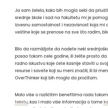
Ja sam želela, kako bih mogla sebi da priuš
srednje škole i sad na fakultetu mi je pomo
izvesnu samostalnost i nezavisnost koja mi
veštine koje se prenose na sve što radim, bil
Bilo da razmišljate da nađete neki srednjoškol
posao tokom cele godine, ili želite prosto d
radno iskustvo koje ćete kasnije staviti u 
resurse i savete koji su meni značili, ili bi me
OverThinker koji bih mogla da pročitam.
Malo više o različitim benefitima rada tokom
tekstu
, kao i malo više informacija o tome
k