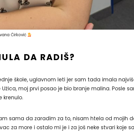
vana Ćirković
NULA DA RADIŠ?
nje škole, uglavnom leti jer sam tada imala najvi
Užica, moj prvi posao je bio branje malina. Posle s
e krenulo.
sam sama da zaradim za to, nisam htela od mojih d
ac za more i ostalo mi je i za još neke stvari koje 