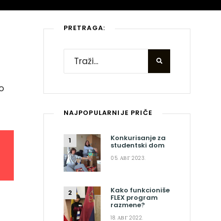
PRETRAGA:
o
NAJPOPULARNIJE PRIČE
Konkurisanje za
studentski dom
05. АВГ 2023.
Kako funkcioniše
FLEX program
razmene?
18. АВГ 2022.