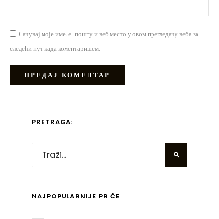
Сачувај моје име, е-пошту и веб место у овом прегледачу веба за
следећи пут када коментаришем.
PRETRAGA:
NAJPOPULARNIJE PRIČE