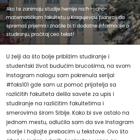
Ako te zanimaju studije hemije na Prirodno-
matematičkom fakultetu u Kragujevcu, planiraš da
spremaš prijemni i značile bi ti dodatne informacije o
studiranju, pročitaj ceo tekst!
U želji da što bolje približim studiranje i
studentski život budućim brucošima, na svom
Instagram nalogu sam pokrenula serijal
#faks101 gde sam uz pomoć prijatelja sa
različitih fakulteta delila savete za upis i
studiranje na različitim fakultetima i
smerovima širom Srbije. Kako bi sve ostalo na
jednom mestu, odlučila sam da sve Instagram
storije i hajlajte prebacim u tekstove. Ovo što