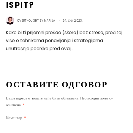
ISPIT?
OVERTHOUGHT BY
MARIJA
•
24. ЈУН 2023.
Kako bi ti prijemni prošao (skoro) bez stresa, pročitaj
više o tehnikama ponavljanja i strategijama
unutrašnje podrške pred ovaj
...
ОСТАВИТЕ ОДГОВОР
Ваша адреса е-поште неће бити објављена.
Неопходна поља су
означена
*
Коментар
*