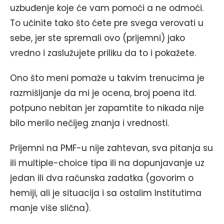
uzbuđenje koje će vam pomoći a ne odmoći.
To učinite tako što ćete pre svega verovati u
sebe, jer ste spremali ovo (prijemni) jako
vredno i zaslužujete priliku da to i pokažete.
Ono što meni pomaže u takvim trenucima je
razmišljanje da mi je ocena, broj poena itd.
potpuno nebitan jer zapamtite to nikada nije
bilo merilo nečijeg znanja i vrednosti.
Prijemni na PMF-u nije zahtevan, sva pitanja su
ili multiple-choice tipa ili na dopunjavanje uz
jedan ili dva računska zadatka (govorim o
hemiji, ali je situacija i sa ostalim Institutima
manje više slična).