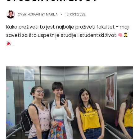
OVERTHOUGHT BY
MARIJA
•
16. ОКТ 2023.
Kako preživeti to jest najbolje proživeti fakultet - moji
saveti za što uspešnije studije i studentski život
...