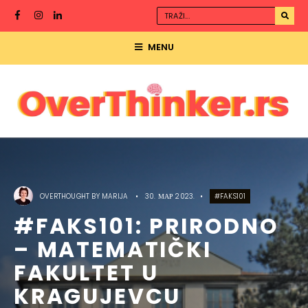
MENU
OVERTHOUGHT BY
MARIJA
•
30. МАР 2023.
•
#FAKS101
#FAKS101: PRIRODNO
– MATEMATIČKI
FAKULTET U
KRAGUJEVCU