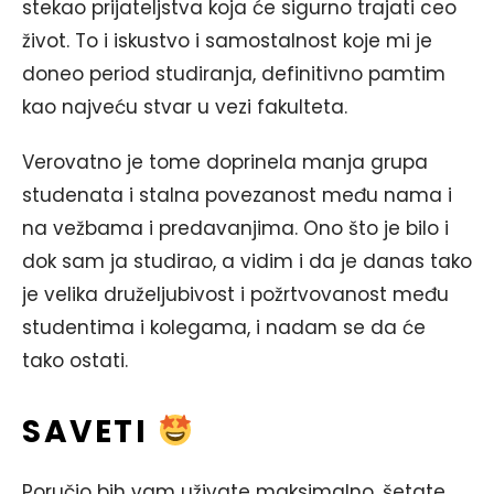
stekao prijateljstva koja će sigurno trajati ceo
život. To i iskustvo i samostalnost koje mi je
doneo period studiranja, definitivno pamtim
kao najveću stvar u vezi fakulteta.
Verovatno je tome doprinela manja grupa
studenata i stalna povezanost među nama i
na vežbama i predavanjima. Ono što je bilo i
dok sam ja studirao, a vidim i da je danas tako
je velika druželjubivost i požrtvovanost među
studentima i kolegama, i nadam se da će
tako ostati.
SAVETI
Poručio bih vam uživate maksimalno, šetate,