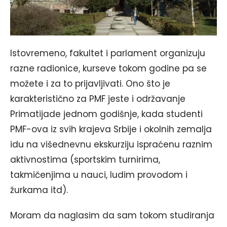
Istovremeno, fakultet i parlament organizuju
razne radionice, kurseve tokom godine pa se
možete i za to prijavljivati. Ono što je
karakteristično za PMF jeste i održavanje
Primatijade jednom godišnje, kada studenti
PMF-ova iz svih krajeva Srbije i okolnih zemalja
idu na višednevnu ekskurziju ispraćenu raznim
aktivnostima (sportskim turnirima,
takmičenjima u nauci, ludim provodom i
žurkama itd).
Moram da naglasim da sam tokom studiranja