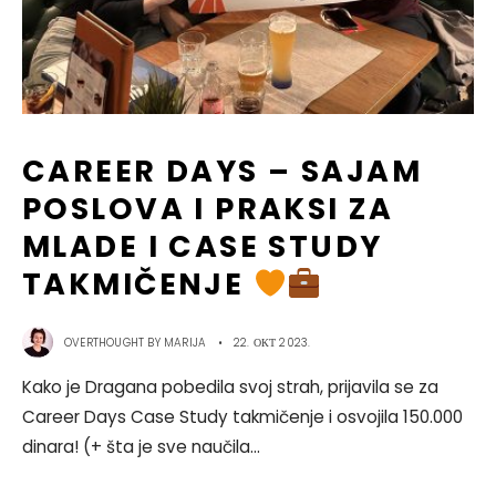
CAREER DAYS – SAJAM
POSLOVA I PRAKSI ZA
MLADE I CASE STUDY
TAKMIČENJE
OVERTHOUGHT BY
MARIJA
•
22. ОКТ 2023.
Kako je Dragana pobedila svoj strah, prijavila se za
Career Days Case Study takmičenje i osvojila 150.000
dinara! (+ šta je sve naučila
...