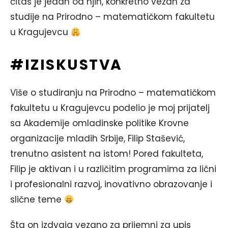
čitaš je jedan od njih, konkretno vezan za
studije na Prirodno – matematičkom fakultetu
u Kragujevcu
#IZISKUSTVA
Više o studiranju na Prirodno – matematičkom
fakultetu u Kragujevcu podelio je moj prijatelj
sa Akademije omladinske politike Krovne
organizacije mladih Srbije, Filip Stašević,
trenutno asistent na istom! Pored fakulteta,
Filip je aktivan i u različitim programima za lični
i profesionalni razvoj, inovativno obrazovanje i
slične teme
Šta on izdvaja vezano za prijemni za upis