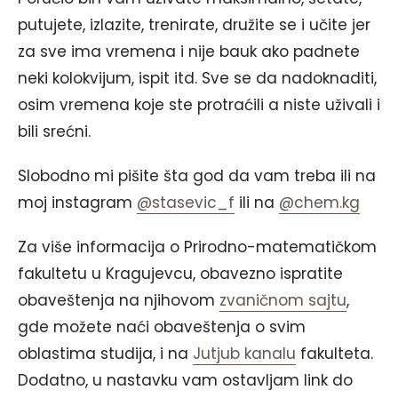
putujete, izlazite, trenirate, družite se i učite jer
za sve ima vremena i nije bauk ako padnete
neki kolokvijum, ispit itd. Sve se da nadoknaditi,
osim vremena koje ste protraćili a niste uživali i
bili srećni.
Slobodno mi pišite šta god da vam treba ili na
moj instagram
@stasevic_f
ili na
@chem.kg
Za više informacija o Prirodno-matematičkom
fakultetu u Kragujevcu, obavezno ispratite
obaveštenja na njihovom
zvaničnom sajtu
,
gde možete naći obaveštenja o svim
oblastima studija, i na
Jutjub kanalu
fakulteta.
Dodatno, u nastavku vam ostavljam link do