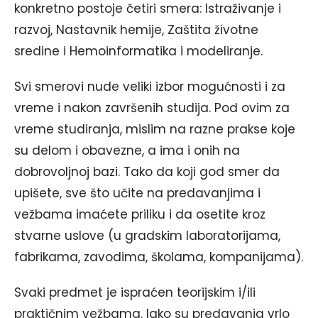
konkretno postoje četiri smera: Istraživanje i
razvoj, Nastavnik hemije, Zaštita životne
sredine i Hemoinformatika i modeliranje.
Svi smerovi nude veliki izbor mogućnosti i za
vreme i nakon završenih studija. Pod ovim za
vreme studiranja, mislim na razne prakse koje
su delom i obavezne, a ima i onih na
dobrovoljnoj bazi. Tako da koji god smer da
upišete, sve što učite na predavanjima i
vežbama imaćete priliku i da osetite kroz
stvarne uslove (u gradskim laboratorijama,
fabrikama, zavodima, školama, kompanijama).
Svaki predmet je ispraćen teorijskim i/ili
praktičnim vežbama. Iako su predavanja vrlo