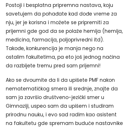
Postoji i besplatna pripremna nastava, koju
savetujem da pohađate kad dođe vreme za
nju, jer je korisna i možete se pripremiti za
prijemni gde god da se polaže hemija (hemija,
medicina, farmacija, poljoprivredni itd).
Takođe, konkurencija je manja nego na
ostalim fakultetima, pa eto još jednog načina
da razbijete tremu pred sam prijemni!
Ako se dvoumite da li da upišete PMF nakon
nematematičkog smera ili srednje, znajte da
sam ja završio društveno-jezički smer u
Gimnaziji, uspeo sam da upišem i studiram
prirodnu nauku, i evo sad radim kao asistent
na fakultetu gde spremam buduće nastavnike