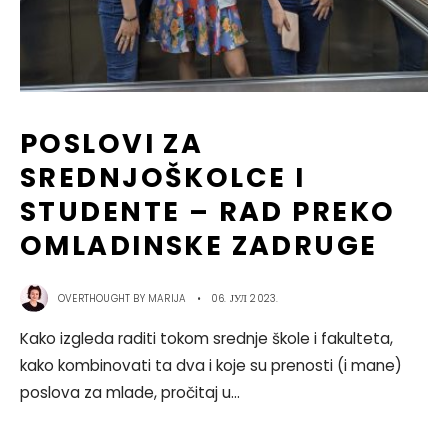
POSLOVI ZA
SREDNJOŠKOLCE I
STUDENTE – RAD PREKO
OMLADINSKE ZADRUGE
OVERTHOUGHT BY
MARIJA
•
06. ЈУЛ 2023.
Kako izgleda raditi tokom srednje škole i fakulteta,
kako kombinovati ta dva i koje su prenosti (i mane)
poslova za mlade, pročitaj u
...