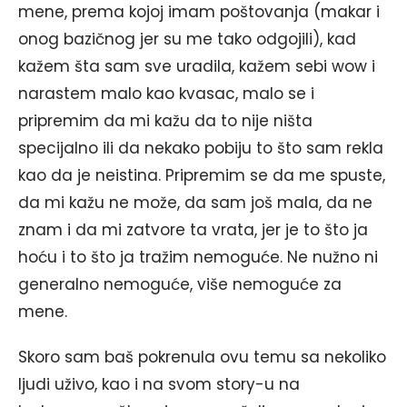
mene, prema kojoj imam poštovanja (makar i
onog bazičnog jer su me tako odgojili), kad
kažem šta sam sve uradila, kažem sebi wow i
narastem malo kao kvasac, malo se i
pripremim da mi kažu da to nije ništa
specijalno ili da nekako pobiju to što sam rekla
kao da je neistina. Pripremim se da me spuste,
da mi kažu ne može, da sam još mala, da ne
znam i da mi zatvore ta vrata, jer je to što ja
hoću i to što ja tražim nemoguće. Ne nužno ni
generalno nemoguće, više nemoguće za
mene.
Skoro sam baš pokrenula ovu temu sa nekoliko
ljudi uživo, kao i na svom story-u na