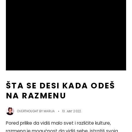
ŠTA SE DESI KADA ODEŠ
NA RAZMENU
OVERTHOUGHT BY
MARIJA
•
13. АВГ 2022.
Pored prilike da vidiš malo svet i različite kulture,
razmena je mogućnost da vidiš sebe, istražiš svoja