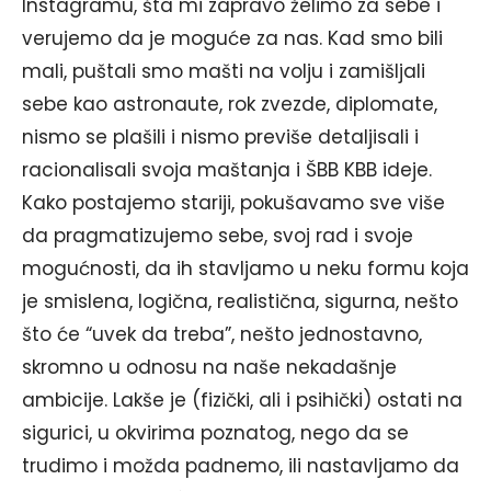
Instagramu, šta mi zapravo želimo za sebe i
verujemo da je moguće za nas. Kad smo bili
mali, puštali smo mašti na volju i zamišljali
sebe kao astronaute, rok zvezde, diplomate,
nismo se plašili i nismo previše detaljisali i
racionalisali svoja maštanja i ŠBB KBB ideje.
Kako postajemo stariji, pokušavamo sve više
da pragmatizujemo sebe, svoj rad i svoje
mogućnosti, da ih stavljamo u neku formu koja
je smislena, logična, realistična, sigurna, nešto
što će “uvek da treba”, nešto jednostavno,
skromno u odnosu na naše nekadašnje
ambicije. Lakše je (fizički, ali i psihički) ostati na
sigurici, u okvirima poznatog, nego da se
trudimo i možda padnemo, ili nastavljamo da