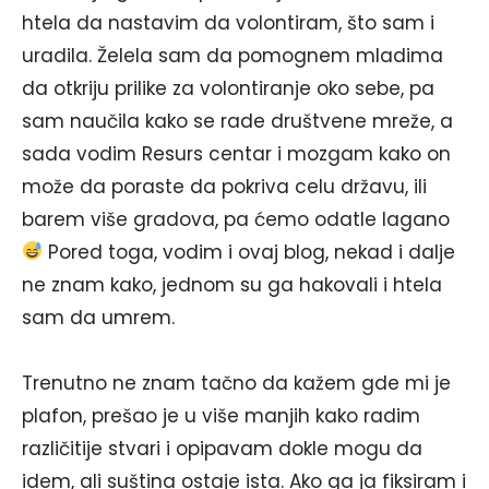
htela da nastavim da volontiram, što sam i
uradila. Želela sam da pomognem mladima
da otkriju prilike za volontiranje oko sebe, pa
sam naučila kako se rade društvene mreže, a
sada vodim Resurs centar i mozgam kako on
može da poraste da pokriva celu državu, ili
barem više gradova, pa ćemo odatle lagano
Pored toga, vodim i ovaj blog, nekad i dalje
ne znam kako, jednom su ga hakovali i htela
sam da umrem.
Trenutno ne znam tačno da kažem gde mi je
plafon, prešao je u više manjih kako radim
različitije stvari i opipavam dokle mogu da
idem, ali suština ostaje ista. Ako ga ja fiksiram i