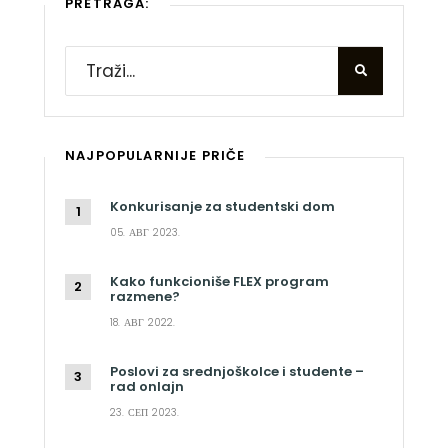
PRETRAGA:
NAJPOPULARNIJE PRIČE
Konkurisanje za studentski dom
05. АВГ 2023.
Kako funkcioniše FLEX program
razmene?
18. АВГ 2022.
Poslovi za srednjoškolce i studente –
rad onlajn
23. СЕП 2023.