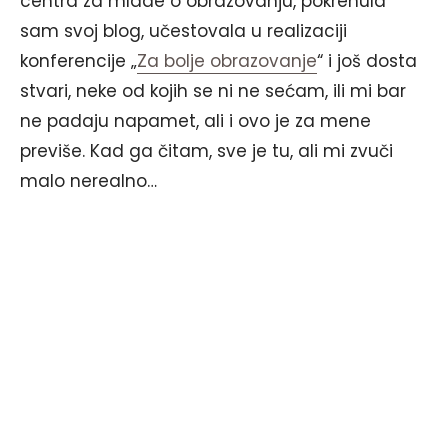
centra za mlade o obrazovanju, pokrenula
sam svoj blog, učestovala u realizaciji
konferencije „
Za bolje obrazovanje
“ i još dosta
stvari, neke od kojih se ni ne sećam, ili mi bar
ne padaju napamet, ali i ovo je za mene
previše. Kad ga čitam, sve je tu, ali mi zvuči
malo nerealno…