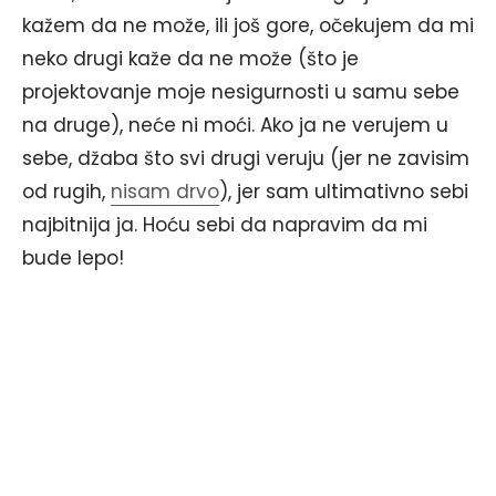
kažem da ne može, ili još gore, očekujem da mi
neko drugi kaže da ne može (što je
projektovanje moje nesigurnosti u samu sebe
na druge), neće ni moći. Ako ja ne verujem u
sebe, džaba što svi drugi veruju (jer ne zavisim
od rugih,
nisam drvo
), jer sam ultimativno sebi
najbitnija ja. Hoću sebi da napravim da mi
bude lepo!