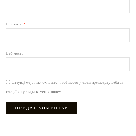
Е-пошта
*
Веб место
Сачувај моје име, е-пошту и веб место у овом прегледачу веба за
следећи пут када коментаришем.