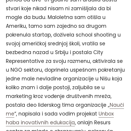
stvari koje nikad nisam ni zamišljala da bi
mogle da budu. Maloletna sam otišla u
Ameriku, tamo sam zajedno sa drugom
pokrenula startap, doživela school shooting u
svojoj američkoj srednjoj školi, vratila se
bezbedna nazad u Srbiju i postala City
Representative za svoju razmenu, aktivirala se
u NGO sektoru, doprinela uspešnom pokretanju
jedne male nevladine organizacije u Nišu koja
koliko znam i dalje postoji, zaljubila se u
marketing kroz vođenje društvenih mreža,
postala deo liderskog tima organizacije „
Nauči
me
“, napisala i sada vodim projekat
Unbox
haba inovativnih edukacija
, onlajn Resurs