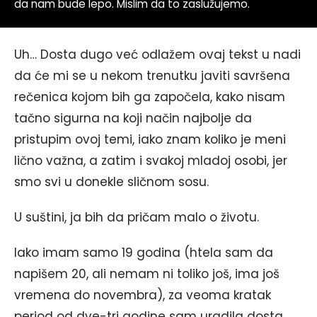
da nam bude lepo. Mislim da to zaslužujemo.
Uh… Dosta dugo već odlažem ovaj tekst u nadi
da će mi se u nekom trenutku javiti savršena
rečenica kojom bih ga započela, kako nisam
tačno sigurna na koji način najbolje da
pristupim ovoj temi, iako znam koliko je meni
lično važna, a zatim i svakoj mladoj osobi, jer
smo svi u donekle sličnom sosu.
U suštini, ja bih da pričam malo o životu.
Iako imam samo 19 godina (htela sam da
napišem 20, ali nemam ni toliko još, ima još
vremena do novembra), za veoma kratak
period od dve-tri godine sam uradila dosta