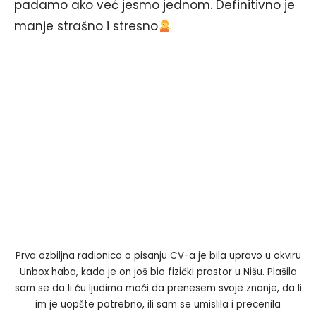
padamo ako već jesmo jednom. Definitivno je
manje strašno i stresno
Prva ozbiljna radionica o pisanju CV-a je bila upravo u okviru
Unbox haba, kada je on još bio fizički prostor u Nišu. Plašila
sam se da li ću ljudima moći da prenesem svoje znanje, da li
im je uopšte potrebno, ili sam se umislila i precenila