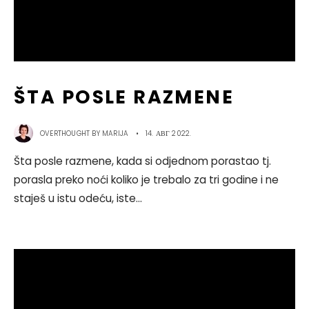
ŠTA POSLE RAZMENE
OVERTHOUGHT BY
MARIJA
•
14. АВГ 2022.
Šta posle razmene, kada si odjednom porastao tj.
porasla preko noći koliko je trebalo za tri godine i ne
staješ u istu odeću, iste
...