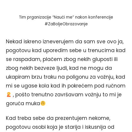
Tim prganizacije “Nauči me” nakon konferencije
#ZaBoljeObrazovanje
Nekad iskreno izneverujem da sam sve ovo ja,
pogotovu kad uporedim sebe u trenucima kad
se raspadam, plačem zbog nekih gluposti ili
zbog nekih bezveze ljudi, kad ne mogu da
ukapiram brzu traku na poligonu za vožnju, kad
mi se ugase kola kad ih pokrećem pod ručnom
, pošto trenutno završavam vožnju to mi je
goruća muka
Kad treba sebe da prezentujem nekome,
pogotovu osobi koja je starija i iskusnija od