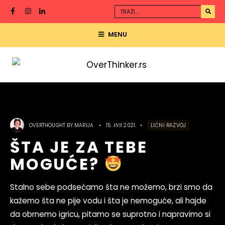
MENU
OVERTHOUGHT BY
MARIJA
•
15. ЈУЛ 2021.
•
LIČNI RAZVOJ
ŠTA JE ZA TEBE
MOGUĆE?
Stalno sebe podsećamo šta ne možemo, brzi smo da
kažemo šta ne pije vodu i šta je nemoguće, ali hajde
da obrnemo igricu, pitamo se suprotno i napravimo si