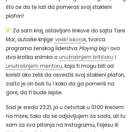
što će da te loži da pomeraš svoj stakleni
plafon!
Za sam kraj, ostavljam linkove do sajta Tare
Mor, autorke knjige
Veliki Iskorak
, tvorca
programa ženskog liderstva
Playing big
i ova
dva kratka snimka o
unutrašnjem kritičaru
i
unutrašnjem mentoru
, koja ti mogu biti od
koristi ako želiš da osvestiš svoj stakleni plafon,
zašto je on baš tu i kako da ga pomeriš na
gore, da ti bude lepše.
Sad je sreda 23:21, ja u četvrtak u 01:00 krećem
na more, tako da se odjavljujem za sada, ali tu
sam za sva pitanja na Instagramu, Fajesu ili