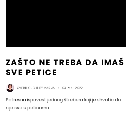
ZAŠTO NE TREBA DA IMAŠ
SVE PETICE
OVERTHOUGHT BY
MARIJA
•
03. МАР 2022.
Potresna ispovest jednog štrebera koji je shvatio da
nije sve u peticama....
...