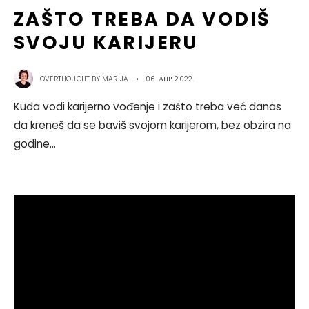
ZAŠTO TREBA DA VODIŠ
SVOJU KARIJERU
OVERTHOUGHT BY
MARIJA
•
06. АПР 2022.
Kuda vodi karijerno vođenje i zašto treba već danas
da kreneš da se baviš svojom karijerom, bez obzira na
godine
...