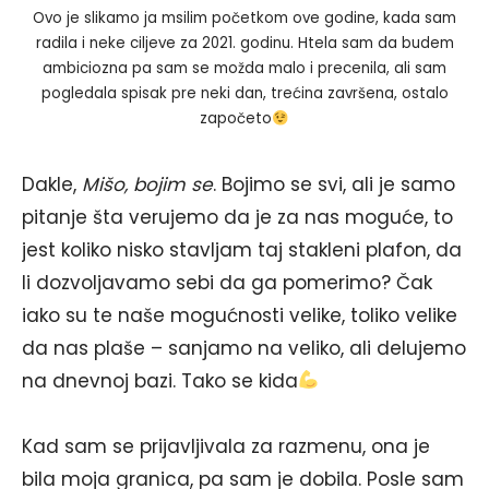
Ovo je slikamo ja msilim početkom ove godine, kada sam
radila i neke ciljeve za 2021. godinu. Htela sam da budem
ambiciozna pa sam se možda malo i precenila, ali sam
pogledala spisak pre neki dan, trećina završena, ostalo
započeto
Dakle,
Mišo, bojim se
. Bojimo se svi, ali je samo
pitanje šta verujemo da je za nas moguće, to
jest koliko nisko stavljam taj stakleni plafon, da
li dozvoljavamo sebi da ga pomerimo? Čak
iako su te naše mogućnosti velike, toliko velike
da nas plaše – sanjamo na veliko, ali delujemo
na dnevnoj bazi. Tako se kida
Kad sam se prijavljivala za razmenu, ona je
bila moja granica, pa sam je dobila. Posle sam