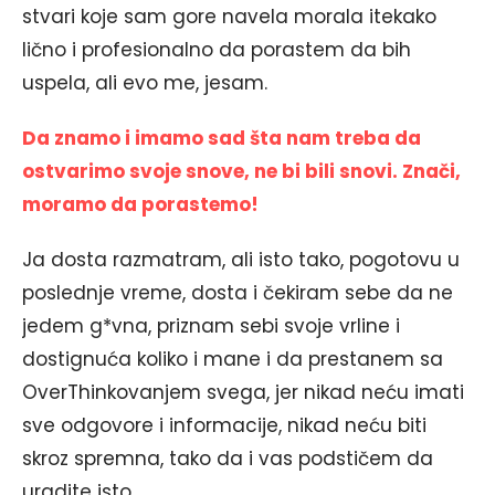
stvari koje sam gore navela morala itekako
lično i profesionalno da porastem da bih
uspela, ali evo me, jesam.
Da znamo i imamo sad šta nam treba da
ostvarimo svoje snove, ne bi bili snovi. Znači,
moramo da porastemo!
Ja dosta razmatram, ali isto tako, pogotovu u
poslednje vreme, dosta i čekiram sebe da ne
jedem g*vna, priznam sebi svoje vrline i
dostignuća koliko i mane i da prestanem sa
OverThinkovanjem svega, jer nikad neću imati
sve odgovore i informacije, nikad neću biti
skroz spremna, tako da i vas podstičem da
uradite isto.