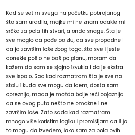
Kad se setim svega na početku pobrojanog
što sam uradila, majke mi ne znam odakle mi
srčka za pola tih stvari, a onda snage. Šta je
sve moglo da pođe po zlu, da sve propadne i
da ja završim loše zbog toga, šta sve i jeste
donekle pošlo ne baš po planu, moram da
kažem da sam se sjajno izvukla i da je ekstra
sve ispalo. Sad kad razmatram šta je sve na
stolu i kuda sve mogu da idem, dosta sam
opreznija, mada je možda bolje reći bojaznija
da se ovog puta nešto ne omakne i ne
završim loše. Zato sada kad razmatram
mnogo više koristim logiku i promišljam da li ja
to mogu da izvedem, iako sam za pola ovih