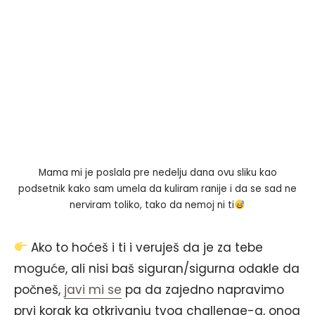
Mama mi je poslala pre nedelju dana ovu sliku kao
podsetnik kako sam umela da kuliram ranije i da se sad ne
nerviram toliko, tako da nemoj ni ti
Ako to hoćeš i ti i veruješ da je za tebe
moguće, ali nisi baš siguran/sigurna odakle da
počneš,
javi mi se
pa da zajedno napravimo
prvi korak ka otkrivanju tvog challenge-a, onog