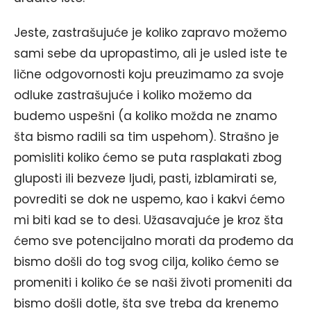
Jeste, zastrašujuće je koliko zapravo možemo
sami sebe da upropastimo, ali je usled iste te
lične odgovornosti koju preuzimamo za svoje
odluke zastrašujuće i koliko možemo da
budemo uspešni (a koliko možda ne znamo
šta bismo radili sa tim uspehom). Strašno je
pomisliti koliko ćemo se puta rasplakati zbog
gluposti ili bezveze ljudi, pasti, izblamirati se,
povrediti se dok ne uspemo, kao i kakvi ćemo
mi biti kad se to desi. Užasavajuće je kroz šta
ćemo sve potencijalno morati da prođemo da
bismo došli do tog svog cilja, koliko ćemo se
promeniti i koliko će se naši životi promeniti da
bismo došli dotle, šta sve treba da krenemo