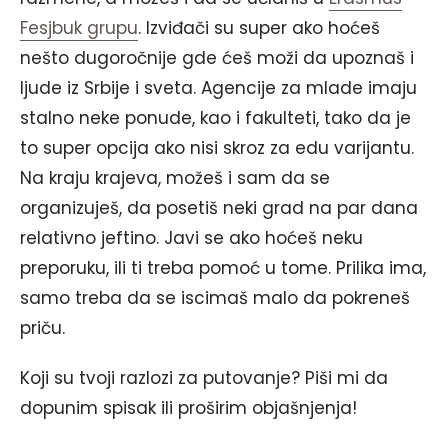
Fesjbuk grupu
. Izviđači su super ako hoćeš
nešto dugoročnije gde ćeš moži da upoznaš i
ljude iz Srbije i sveta. Agencije za mlade imaju
stalno neke ponude, kao i fakulteti, tako da je
to super opcija ako nisi skroz za edu varijantu.
Na kraju krajeva, možeš i sam da se
organizuješ, da posetiš neki grad na par dana
relativno jeftino. Javi se ako hoćeš neku
preporuku, ili ti treba pomoć u tome. Prilika ima,
samo treba da se iscimaš malo da pokreneš
priču.
Koji su tvoji razlozi za putovanje? Piši mi da
dopunim spisak ili proširim objašnjenja!