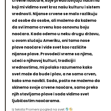
crvene naočare, koje predstavljaju način na
koji mi vidimo svet kroz našu kulturu i sistem
vrednosti. Nijanse crvene se malo razlikuju
od osobe do osobe, ali možemo da kažemo
da svi imamo crvenu kao osnovnu boju
naočara. Kada odemo u neku drugu državu,
u ovom slučaju Ameriku, oni tamo nose
plave naočare i vide svet kao različite
nijanse plave. Provodeći vreme sa njima,
učeći o njihovoj kulturi, tradiciji i
vrednostima, mi polako razumemo kako
svet može da bude i plav, a ne samo crven,
kako smo navikli. Sada, pošto ne možemo da
skinemo svoje crvene naočare, samo preko
njih stavljamo plave i sada vidimo svet
ljubičastim naočarama.
Iz teksta
Promeni pogled na svet