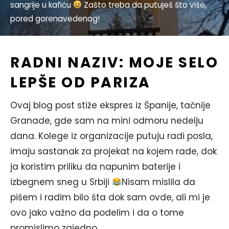
sangrije u kafiću
Zašto treba da putuješ što više,
pored gorenavedenog!
RADNI NAZIV: MOJE SELO
LEPŠE OD PARIZA
Ovaj blog post stiže ekspres iz Španije, tačnije
Granade, gde sam na mini odmoru nedelju
dana. Kolege iz organizacije putuju radi posla,
imaju sastanak za projekat na kojem rade, dok
ja koristim priliku da napunim baterije i
izbegnem sneg u Srbiji
Nisam mislila da
pišem i radim bilo šta dok sam ovde, ali mi je
ovo jako važno da podelim i da o tome
promislimo zajedno.