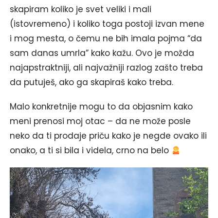
skapiram koliko je svet veliki i mali
(istovremeno) i koliko toga postoji izvan mene
i mog mesta, o čemu ne bih imala pojma “da
sam danas umrla” kako kažu. Ovo je možda
najapstraktniji, ali najvažniji razlog zašto treba
da putuješ, ako ga skapiraš kako treba.
Malo konkretnije mogu to da objasnim kako
meni prenosi moj otac – da ne može posle
neko da ti prodaje priču kako je negde ovako ili
onako, a ti si bila i videla, crno na belo