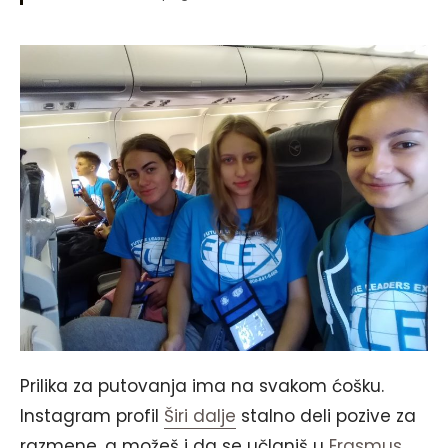
Prilika za putovanja ima na svakom ćošku.
Instagram profil
Širi dalje
stalno deli pozive za
razmene, a možeš i da se učlaniš u
Erasmus