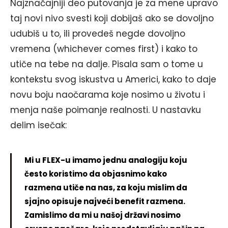
Najznačajniji deo putovanja je za mene upravo
taj novi nivo svesti koji dobijaš ako se dovoljno
udubiš u to, ili provedeš negde dovoljno
vremena (whichever comes first) i kako to
utiče na tebe na dalje. Pisala sam o tome u
kontekstu svog iskustva u Americi, kako to daje
novu boju naočarama koje nosimo u životu i
menja naše poimanje realnosti. U nastavku
delim isečak:
Mi u FLEX-u imamo jednu analogiju koju
često koristimo da objasnimo kako
razmena utiče na nas, za koju mislim da
sjajno opisuje najveći benefit razmena.
Zamislimo da mi u našoj državi nosimo