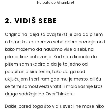
Na putu do Alhambre!
2. VIDIŠ SEBE
Originalna ideja za ovaj tekst je bila da pišem
o tome koliko zapravo sebe dobro poznajemo i
kako možemo da naučimo više o sebi, na
primer kroz putovanja. Kad sam krenula da
pišem sam skapirala da je to jedno od
podpitanja šire teme, tako da ga sad
uključujem i sortiram gde mu je mesto, ali ću
se temi samostvesti vratiti i malo kasnije kroz
druge sadržaje na OverThinkeru.
Dakle, pored toga što vidiš svet i ne može niko