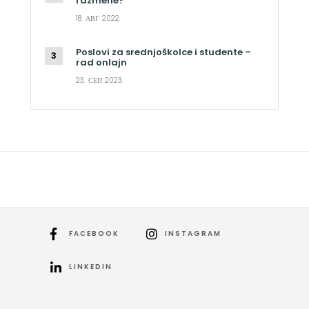
razmene?
18. АВГ 2022.
Poslovi za srednjoškolce i studente –
rad onlajn
23. СЕП 2023.
FACEBOOK
INSTAGRAM
LINKEDIN