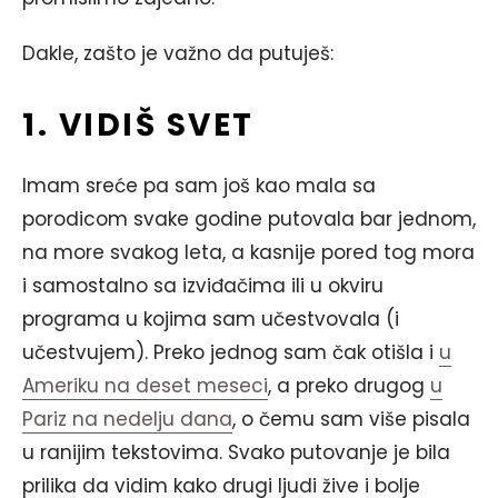
Dakle, zašto je važno da putuješ:
1. VIDIŠ SVET
Imam sreće pa sam još kao mala sa
porodicom svake godine putovala bar jednom,
na more svakog leta, a kasnije pored tog mora
i samostalno sa izviđačima ili u okviru
programa u kojima sam učestvovala (i
učestvujem). Preko jednog sam čak otišla i
u
Ameriku na deset meseci
, a preko drugog
u
Pariz na nedelju dana
, o čemu sam više pisala
u ranijim tekstovima. Svako putovanje je bila
prilika da vidim kako drugi ljudi žive i bolje