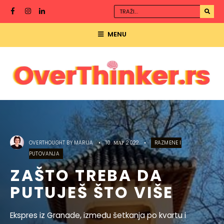
MENU
OVERTHOUGHT BY
MARIJA
•
10. МАР 2022.
•
RAZMENE I
PUTOVANJA
ZAŠTO TREBA DA
PUTUJEŠ ŠTO VIŠE
Ekspres iz Granade, između šetkanja po kvartu i