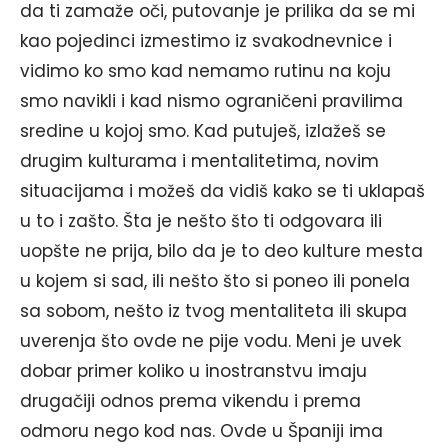
da ti zamaže oči, putovanje je prilika da se mi
kao pojedinci izmestimo iz svakodnevnice i
vidimo ko smo kad nemamo rutinu na koju
smo navikli i kad nismo ograničeni pravilima
sredine u kojoj smo. Kad putuješ, izlažeš se
drugim kulturama i mentalitetima, novim
situacijama i možeš da vidiš kako se ti uklapaš
u to i zašto. Šta je nešto što ti odgovara ili
uopšte ne prija, bilo da je to deo kulture mesta
u kojem si sad, ili nešto što si poneo ili ponela
sa sobom, nešto iz tvog mentaliteta ili skupa
uverenja što ovde ne pije vodu. Meni je uvek
dobar primer koliko u inostranstvu imaju
drugačiji odnos prema vikendu i prema
odmoru nego kod nas. Ovde u Španiji ima