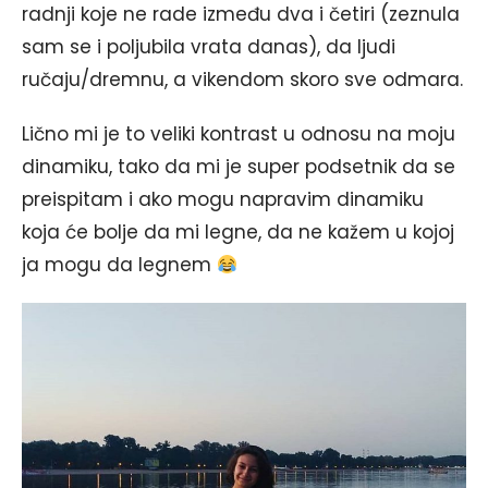
radnji koje ne rade između dva i četiri (zeznula
sam se i poljubila vrata danas), da ljudi
ručaju/dremnu, a vikendom skoro sve odmara.
Lično mi je to veliki kontrast u odnosu na moju
dinamiku, tako da mi je super podsetnik da se
preispitam i ako mogu napravim dinamiku
koja će bolje da mi legne, da ne kažem u kojoj
ja mogu da legnem