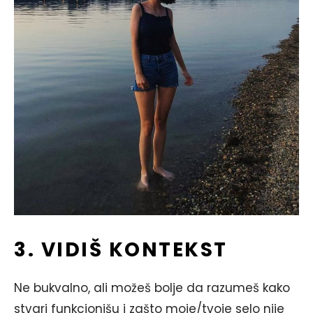
3. VIDIŠ KONTEKST
Ne bukvalno, ali možeš bolje da razumeš kako
stvari funkcionišu i zašto moje/tvoje selo nije