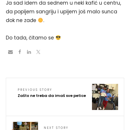
Ja sad idem da sednem u neki kafić u centru,
da popijem sangriju i upijem još malo sunca
dok ne zađe
.
Do tada, čitamo se
PREVIOUS STORY
Zašto ne treba da imaš sve petice
NEXT STORY