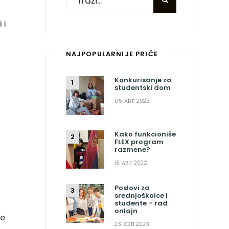
 i
NAJPOPULARNIJE PRIČE
Konkurisanje za
studentski dom
05. АВГ 2023.
Kako funkcioniše
FLEX program
razmene?
18. АВГ 2022.
Poslovi za
srednjoškolce i
studente – rad
onlajn
ne
23. СЕП 2023.