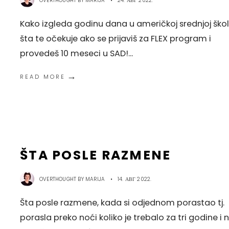
OVERTHOUGHT BY
MARIJA
•
24. АВГ 2022.
Kako izgleda godinu dana u američkoj srednjoj školi
šta te očekuje ako se prijaviš za FLEX program i
provedeš 10 meseci u SAD!
...
→
READ MORE
ŠTA POSLE RAZMENE
OVERTHOUGHT BY
MARIJA
•
14. АВГ 2022.
Šta posle razmene, kada si odjednom porastao tj.
porasla preko noći koliko je trebalo za tri godine i 