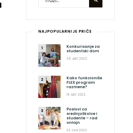
I
NAJPOPULARNIJE PRIČE
Konkurisanje za
studentski dom
05. АВГ 2023.
a
Kako funkcioniše
FLEX program
razmene?
18. АВГ 2022.
Poslovi za
srednjoškolce i
studente – rad
onlajn
23. СЕП 2023.