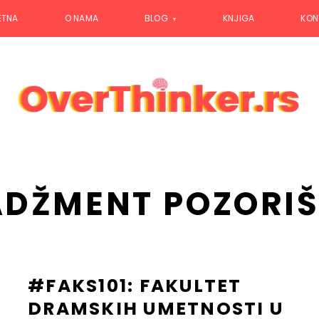
ETNA
O NAMA
BLOG
KNJIGA
KON
DŽMENT POZORI
#FAKS101: FAKULTET
DRAMSKIH UMETNOSTI U