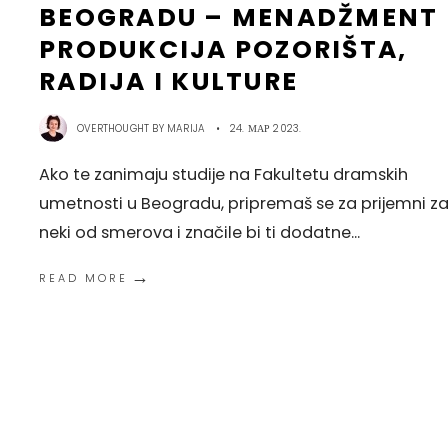
BEOGRADU – MENADŽMENT 
PRODUKCIJA POZORIŠTA,
RADIJA I KULTURE
OVERTHOUGHT BY
MARIJA
•
24. МАР 2023.
Ako te zanimaju studije na Fakultetu dramskih
umetnosti u Beogradu, pripremaš se za prijemni z
neki od smerova i značile bi ti dodatne
...
→
READ MORE