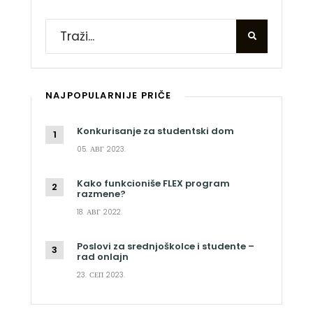
NAJPOPULARNIJE PRIČE
Konkurisanje za studentski dom
05. АВГ 2023.
Kako funkcioniše FLEX program
razmene?
18. АВГ 2022.
Poslovi za srednjoškolce i studente –
rad onlajn
23. СЕП 2023.