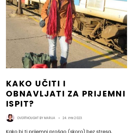
KAKO UČITI I
OBNAVLJATI ZA PRIJEMNI
ISPIT?
OVERTHOUGHT BY
MARIJA
•
24. ЈУН 2023.
Kako bi ti prijemni prošao (skoro) bez stresa,