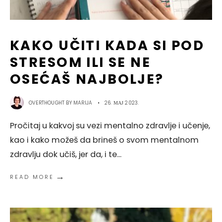
KAKO UČITI KADA SI POD
STRESOM ILI SE NE
OSEĆAŠ NAJBOLJE?
OVERTHOUGHT BY
MARIJA
•
26. МАЈ 2023.
Pročitaj u kakvoj su vezi mentalno zdravlje i učenje,
kao i kako možeš da brineš o svom mentalnom
zdravlju dok učiš, jer da, i te
...
→
READ MORE