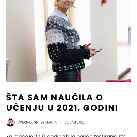
ŠTA SAM NAUČILA O
UČENJU U 2021. GODINI
OVERTHOUGHT BY
MARIJA
•
02. ЈАН 2022.
Za mene je 2021. godina bila period testiranja šta