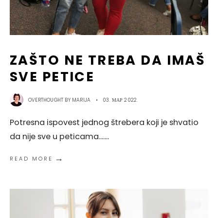
ZAŠTO NE TREBA DA IMAŠ
SVE PETICE
OVERTHOUGHT BY
MARIJA
•
03. МАР 2022.
Potresna ispovest jednog štrebera koji je shvatio
da nije sve u peticama....
...
→
READ MORE