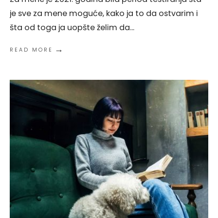
je sve za mene moguće, kako ja to da ostvarim i
šta od toga ja uopšte želim da
...
→
READ MORE