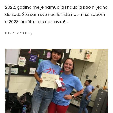
2022. godina me je namučila i naučila kao ni jedna
do sad....Šta sam sve načila i šta nosim sa sobom
u 2023, pročitajte u nastavku!
...
→
READ MORE