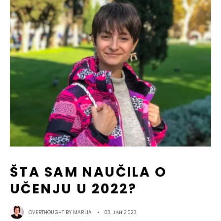
ŠTA SAM NAUČILA O
UČENJU U 2022?
OVERTHOUGHT BY
MARIJA
•
03. ЈАН 2023.