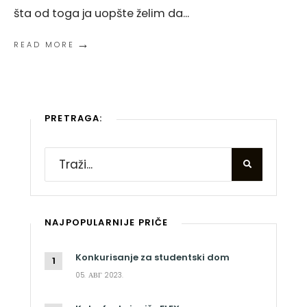
šta od toga ja uopšte želim da
...
→
READ MORE
PRETRAGA:
NAJPOPULARNIJE PRIČE
Konkurisanje za studentski dom
05. АВГ 2023.