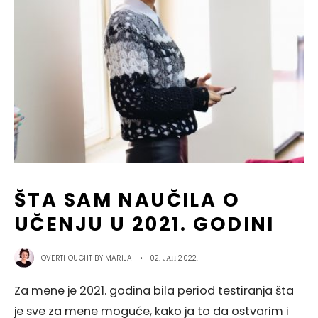
ŠTA SAM NAUČILA O
UČENJU U 2021. GODINI
OVERTHOUGHT BY
MARIJA
•
02. ЈАН 2022.
Za mene je 2021. godina bila period testiranja šta
je sve za mene moguće, kako ja to da ostvarim i