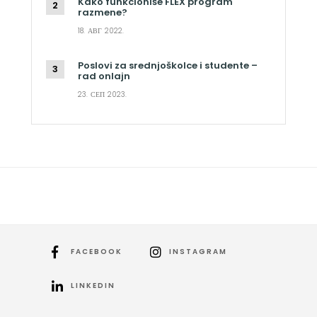
Kako funkcioniše FLEX program
razmene?
18. АВГ 2022.
Poslovi za srednjoškolce i studente –
rad onlajn
23. СЕП 2023.
FACEBOOK
INSTAGRAM
LINKEDIN